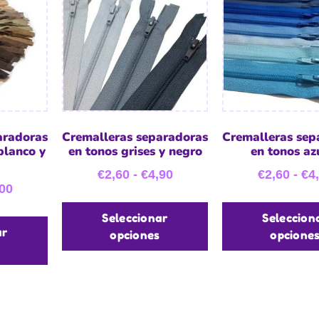
aradoras
Cremalleras separadoras
Cremalleras sep
blanco y
en tonos grises y negro
en tonos az
€
2,60
-
€
4,90
€
2,60
-
€
4
00
Seleccionar
Seleccion
ar
opciones
opcione