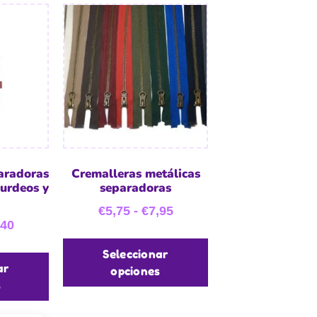
aradoras
Cremalleras metálicas
burdeos y
separadoras
€
5,75
-
€
7,95
,40
Seleccionar
ar
opciones
s