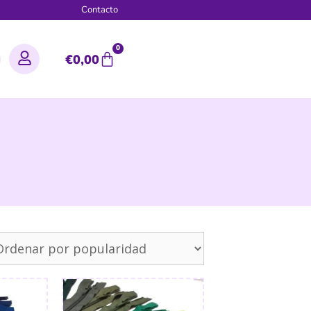
g
Contacto
0
€
0,00