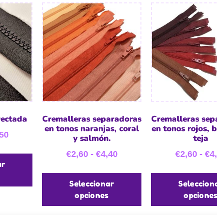
yectada
Cremalleras separadoras
Cremalleras sep
en tonos naranjas, coral
en tonos rojos, 
50
y salmón.
teja
€
2,60
-
€
4,40
€
2,60
-
€
4
ar
Seleccionar
Seleccion
opciones
opcione