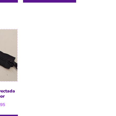
yectada
sor
,95