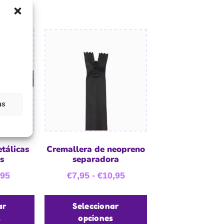
as
tálicas
Cremallera de neopreno
s
separadora
,95
€
7,95
-
€
10,95
ar
Seleccionar
s
opciones