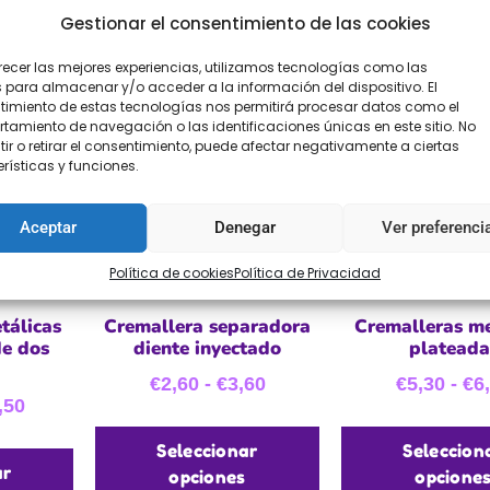
Gestionar el consentimiento de las cookies
recer las mejores experiencias, utilizamos tecnologías como las
 para almacenar y/o acceder a la información del dispositivo. El
imiento de estas tecnologías nos permitirá procesar datos como el
amiento de navegación o las identificaciones únicas en este sitio. No
ir o retirar el consentimiento, puede afectar negativamente a ciertas
rísticas y funciones.
Aceptar
Denegar
Ver preferenci
Política de cookies
Política de Privacidad
tálicas
Cremallera separadora
Cremalleras me
de dos
diente inyectado
plateada
€
2,60
-
€
3,60
€
5,30
-
€
6
,50
Seleccionar
Seleccion
ar
opciones
opcione