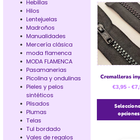
Hebillas
Hilos
Lentejuelas
Madroños
Manualidades
Mercería clásica
moda flamenca
MODA FLAMENCA
Pasamanerias
Cremalleras in
Picolina y ondulinas
Pieles y pelos
€
3,95
-
€
7,
sintéticos
Plisados
Seleccion
Plumas
opciones
Telas
Tul bordado
Vales de regalos