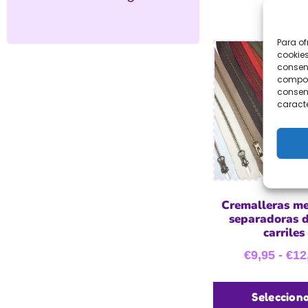
Para of
cookies
consent
comport
consent
caracte
Cremalleras me
separadoras 
carriles
€
9,95
-
€
12
Seleccion