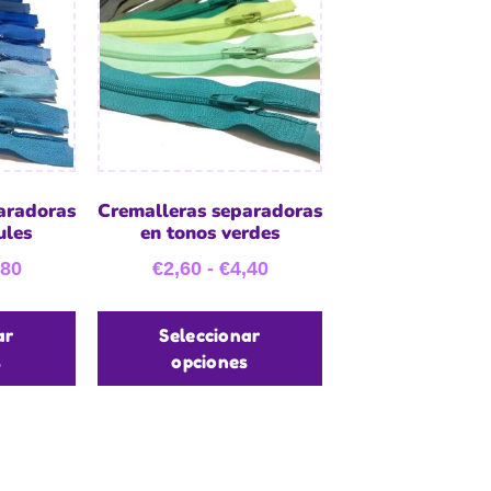
aradoras
Cremalleras separadoras
ules
en tonos verdes
,80
€
2,60
-
€
4,40
ar
Seleccionar
s
opciones