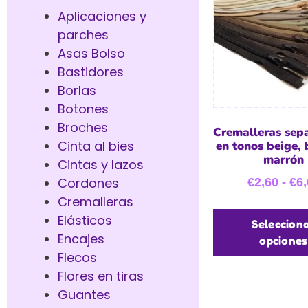
Aplicaciones y
parches
Asas Bolso
Bastidores
Borlas
Botones
Broches
Cremalleras sep
Cinta al bies
en tonos beige, 
marrón
Cintas y lazos
Cordones
€
2,60
-
€
6,
Cremalleras
Elásticos
Seleccion
Encajes
opciones
Flecos
Flores en tiras
Guantes