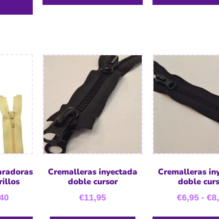
aradoras
Cremalleras inyectada
Cremalleras in
illos
doble cursor
doble cur
40
€
11,95
€
6,95
-
€
8