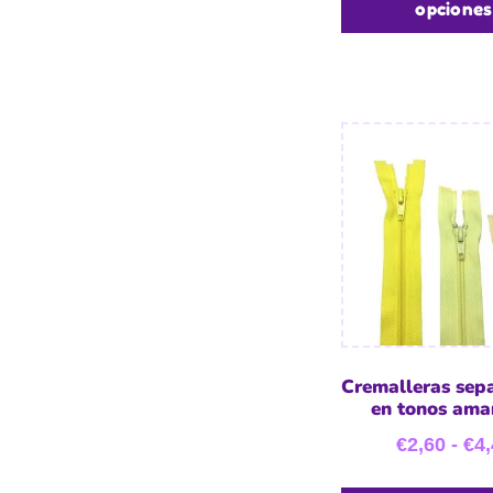
opciones
Cremalleras sep
en tonos amar
€
2,60
-
€
4,