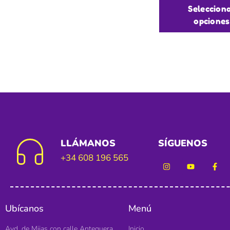
Seleccion
opciones
LLÁMANOS
SÍGUENOS
+34 608 196 565
Ubícanos
Menú
Avd. de Mijas con calle Antequera
Inicio