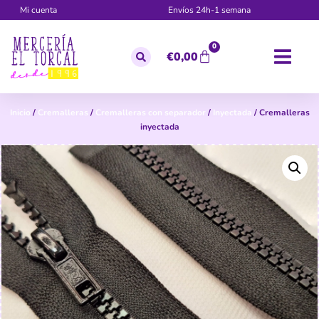
Mi cuenta
Envíos 24h-1 semana
0
€
0,00
Inicio
/
Cremalleras
/
Cremalleras con separador
/
Inyectada
/ Cremalleras
inyectada