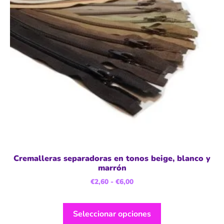
Cremalleras separadoras en tonos beige, blanco y
marrón
€
2,60
-
€
6,00
Seleccionar opciones