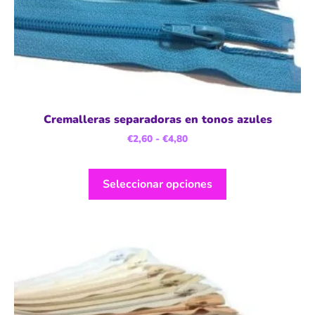
Cremalleras separadoras en tonos azules
€
2,60
-
€
4,80
Seleccionar opciones