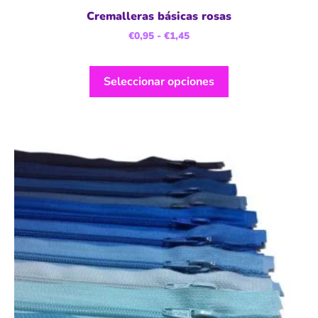
Cremalleras básicas rosas
€
0,95
-
€
1,45
Seleccionar opciones