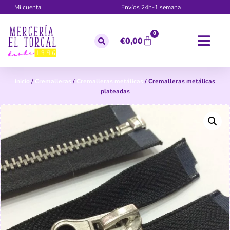
Mi cuenta
Envíos 24h-1 semana
0
€
0,00
Inicio
/
Cremalleras
/
Cremalleras metálicas
/ Cremalleras metálicas
plateadas