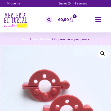
Mi cuenta
Envíos 24h-1 semana
0
€
0,00
Inicio
/
Manualidades
/ Kit para hacer pompones