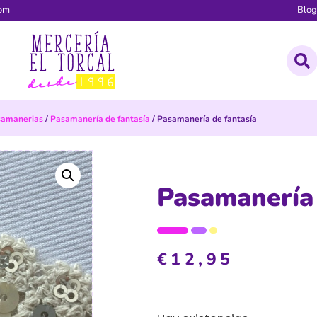
com
Blo
samanerias
/
Pasamanería de fantasía
/ Pasamanería de fantasía
Pasamanería 
€
12,95