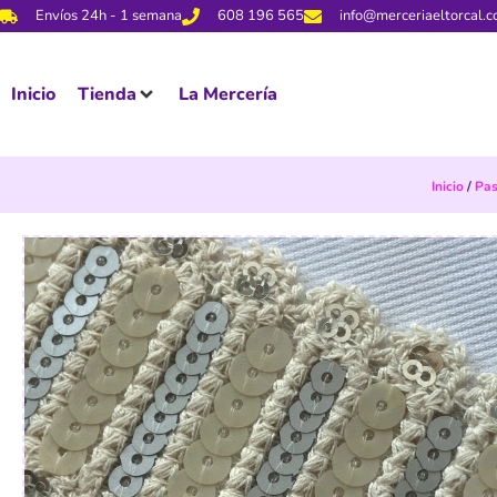
Envíos 24h - 1 semana
608 196 565
info@merceriaeltorcal.
Inicio
Tienda
La Mercería
Inicio
/
Pa