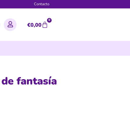
g
Contacto
0
€
0,00
de fantasía