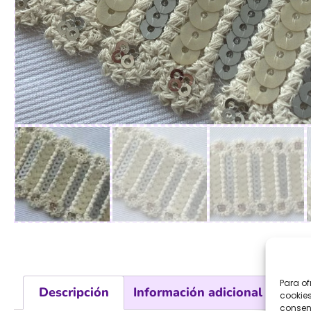
Para of
Descripción
Información adicional
Val
cookies
consent