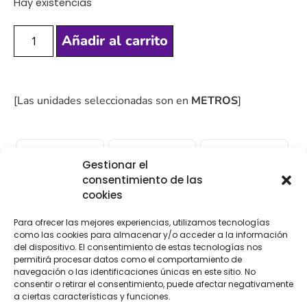
Hay existencias
Añadir al carrito
[Las unidades seleccionadas son en
METROS
]
Gestionar el
consentimiento de las
COMPRA
ENVÍO 24-48H
TIENDA FÍSICA
cookies
SEGURA
Para ofrecer las mejores experiencias, utilizamos tecnologías
como las cookies para almacenar y/o acceder a la información
del dispositivo. El consentimiento de estas tecnologías nos
Descripción
Información adicional
permitirá procesar datos como el comportamiento de
navegación o las identificaciones únicas en este sitio. No
consentir o retirar el consentimiento, puede afectar negativamente
Valoraciones (0)
a ciertas características y funciones.