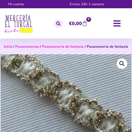
Mi cuenta
Envíos 24h-1 semana
0
€
0,00
Inicio
/
Pasamanerias
/
Pasamanería de fantasía
/ Pasamanería de fantasía