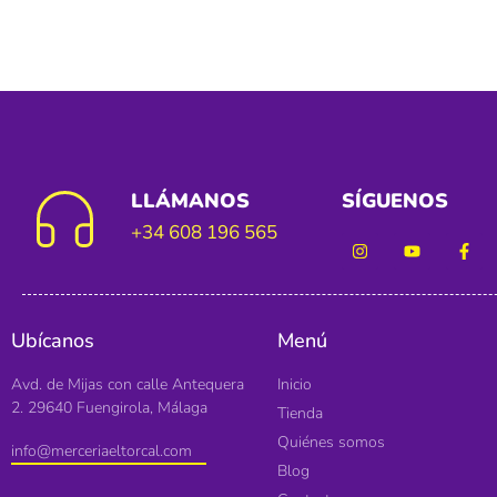
LLÁMANOS
SÍGUENOS
+34 608 196 565
Ubícanos
Menú
Avd. de Mijas con calle Antequera
Inicio
2. 29640 Fuengirola, Málaga
Tienda
Quiénes somos
info@merceriaeltorcal.com
Blog