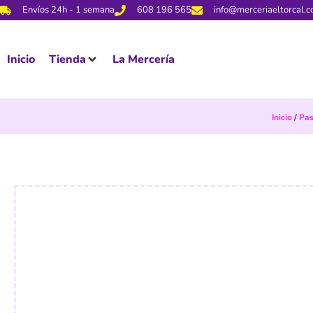
Envíos 24h - 1 semana
608 196 565
info@merceriaeltorcal.
Inicio
Tienda
La Mercería
Inicio
/
Pa