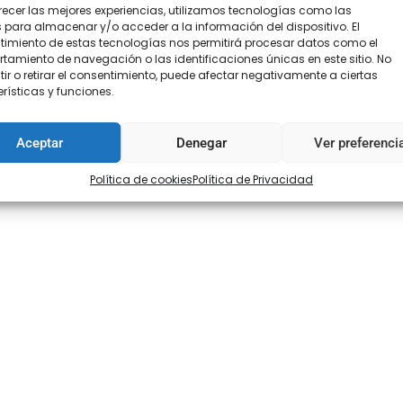
recer las mejores experiencias, utilizamos tecnologías como las
 para almacenar y/o acceder a la información del dispositivo. El
imiento de estas tecnologías nos permitirá procesar datos como el
amiento de navegación o las identificaciones únicas en este sitio. No
oraciones (0)
ir o retirar el consentimiento, puede afectar negativamente a ciertas
rísticas y funciones.
Aceptar
Denegar
Ver preferenci
Política de cookies
Política de Privacidad