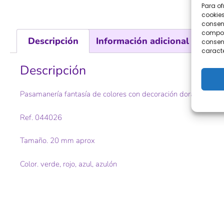
Para of
cookies
consent
comport
Descripción
Información adicional
Val
consent
caracte
Descripción
Pasamanería fantasía de colores con decoración dorada
Ref. 044026
Tamaño. 20 mm aprox
Color. verde, rojo, azul, azulón