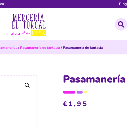
com
Blo
samanerias
/
Pasamanería de fantasía
/ Pasamanería de fantasía
Pasamanería 
€
1,95