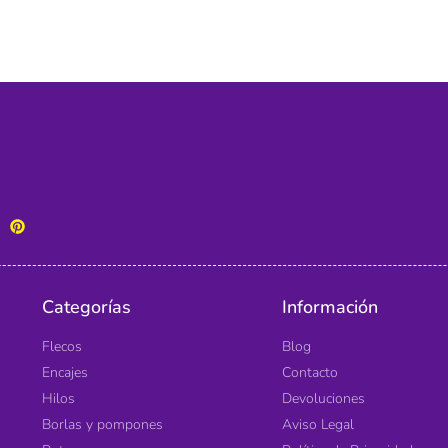
Categorías
Información
Flecos
Blog
Encajes
Contacto
Hilos
Devoluciones
Borlas y pompones
Aviso Legal