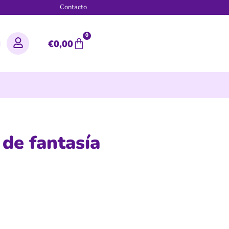
g
Contacto
0
€
0,00
de fantasía