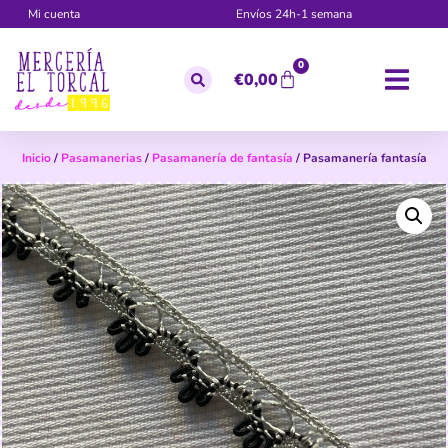
Mi cuenta
Envíos 24h-1 semana
0
€
0,00
Inicio
/
Pasamanerias
/
Pasamanería de fantasía
/ Pasamanería fantasía