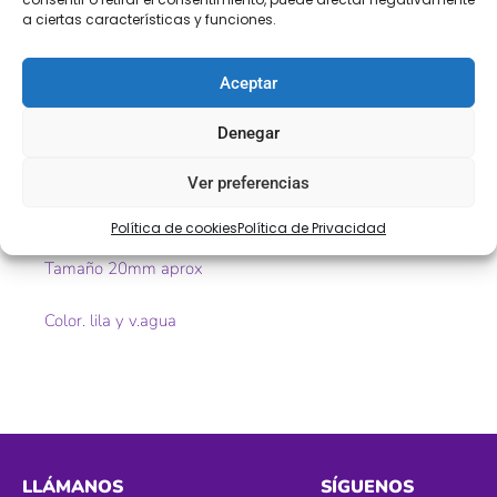
Descripción
Información adicional
a ciertas características y funciones.
Valoraciones (0)
Aceptar
Descripción
Denegar
Pasamanería estilo Chanel con hilo metalizado
Ver preferencias
Ref. 116820
Política de cookies
Política de Privacidad
Tamaño 20mm aprox
Color. lila y v.agua
LLÁMANOS
SÍGUENOS