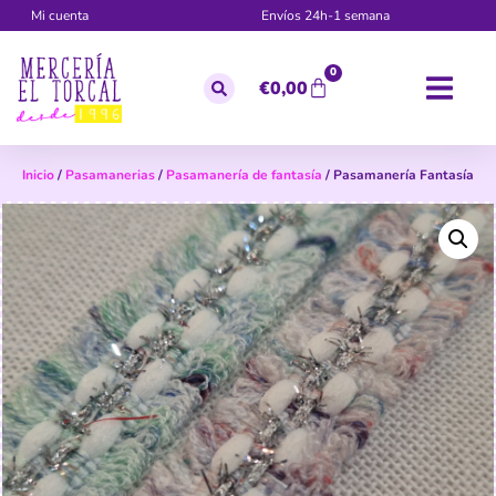
Mi cuenta
Envíos 24h-1 semana
0
€
0,00
Inicio
/
Pasamanerias
/
Pasamanería de fantasía
/ Pasamanería Fantasía