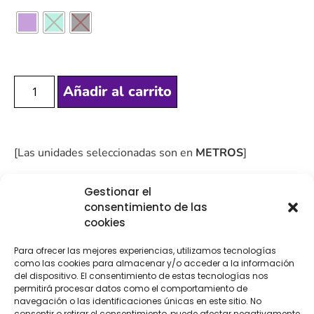
Añadir al carrito
[Las unidades seleccionadas son en
METROS
]
Gestionar el
consentimiento de las
cookies
COMPRA
ENVÍO 24-48H
TIENDA FÍSICA
Para ofrecer las mejores experiencias, utilizamos tecnologías
SEGURA
como las cookies para almacenar y/o acceder a la información
del dispositivo. El consentimiento de estas tecnologías nos
permitirá procesar datos como el comportamiento de
navegación o las identificaciones únicas en este sitio. No
consentir o retirar el consentimiento, puede afectar negativamente