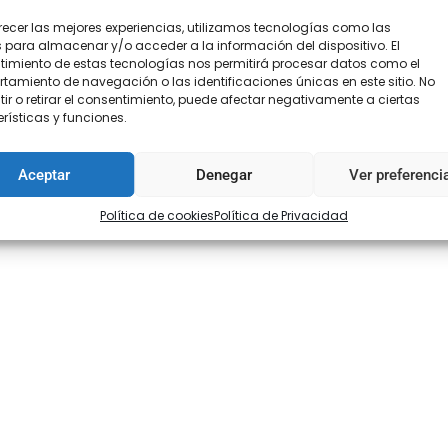
recer las mejores experiencias, utilizamos tecnologías como las
 para almacenar y/o acceder a la información del dispositivo. El
imiento de estas tecnologías nos permitirá procesar datos como el
amiento de navegación o las identificaciones únicas en este sitio. No
ir o retirar el consentimiento, puede afectar negativamente a ciertas
oraciones (0)
rísticas y funciones.
Aceptar
Denegar
Ver preferenci
Política de cookies
Política de Privacidad