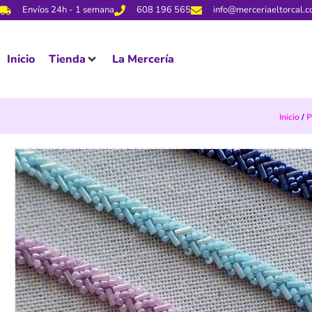
Envíos 24h - 1 semana
608 196 565
info@merceriaeltorcal.
Inicio
Tienda
La Mercería
Inicio
/
P