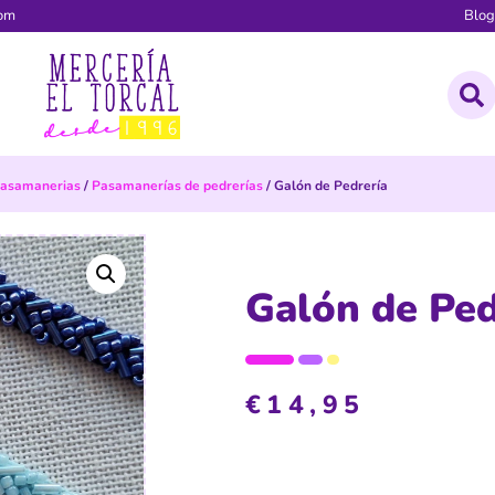
com
Blo
asamanerias
/
Pasamanerías de pedrerías
/ Galón de Pedrería
Galón de Ped
€
14,95