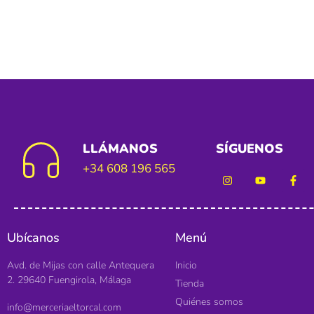
LLÁMANOS
SÍGUENOS
+34 608 196 565
Ubícanos
Menú
Avd. de Mijas con calle Antequera
Inicio
2. 29640 Fuengirola, Málaga
Tienda
Quiénes somos
info@merceriaeltorcal.com