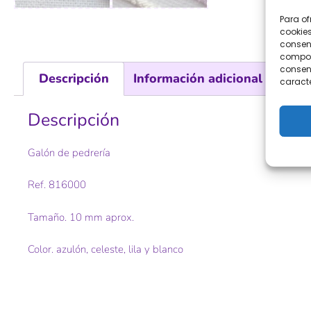
Para of
cookies
consent
comport
consent
Descripción
Información adicional
Val
caracte
Descripción
Galón de pedrería
Ref. 816000
Tamaño. 10 mm aprox.
Color. azulón, celeste, lila y blanco