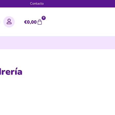
g
Contacto
0
€
0,00
rería