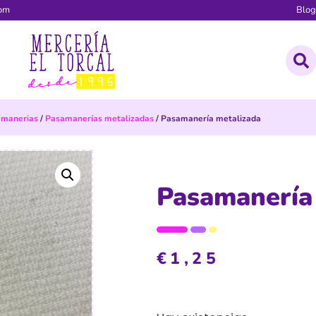
com
Blo
manerias
/
Pasamanerías metalizadas
/ Pasamanería metalizada
Pasamanería
€
1,25