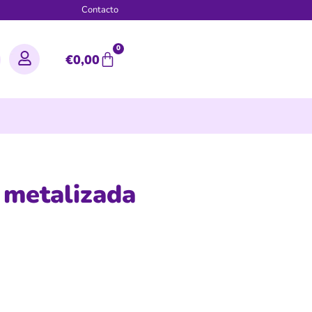
g
Contacto
0
€
0,00
 metalizada