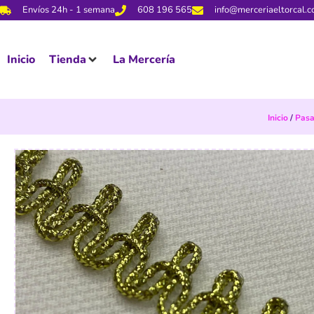
Envíos 24h - 1 semana
608 196 565
info@merceriaeltorcal.
Inicio
Tienda
La Mercería
Inicio
/
Pasa