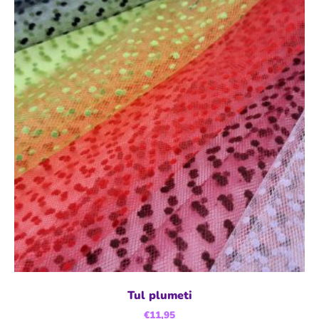
Tul plumeti
€
11,95