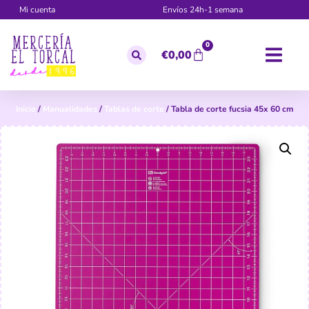
Mi cuenta
Envíos 24h-1 semana
0
€
0,00
Inicio
/
Manualidades
/
Tablas de corte
/ Tabla de corte fucsia 45x 60 cm