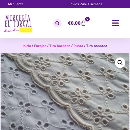
Mi cuenta
Envíos 24h-1 semana
0
€
0,00
Inicio
/
Encajes
/
Tira bordada
/
Punta
/ Tira bordada