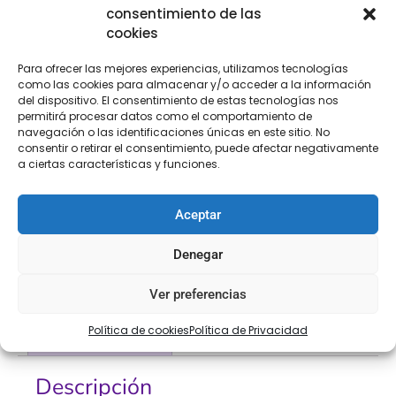
Añadir al carrito
consentimiento de las
cookies
Para ofrecer las mejores experiencias, utilizamos tecnologías
como las cookies para almacenar y/o acceder a la información
[Las unidades seleccionadas son en
METROS
]
del dispositivo. El consentimiento de estas tecnologías nos
permitirá procesar datos como el comportamiento de
navegación o las identificaciones únicas en este sitio. No
consentir o retirar el consentimiento, puede afectar negativamente
a ciertas características y funciones.
COMPRA
ENVÍO 24-48H
TIENDA FÍSICA
Aceptar
SEGURA
Denegar
Ver preferencias
Descripción
Información adicional
Política de cookies
Política de Privacidad
Valoraciones (0)
Descripción