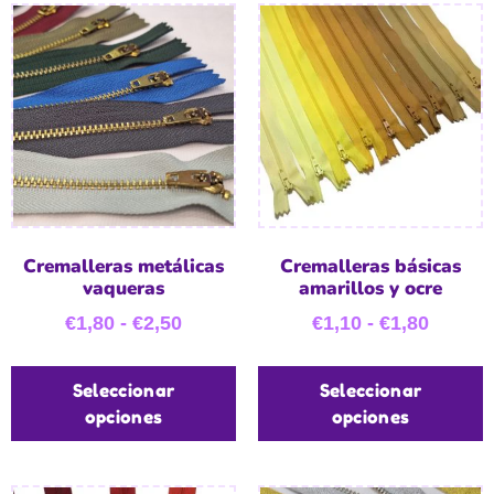
Cremalleras metálicas
Cremalleras básicas
vaqueras
amarillos y ocre
€
1,80
-
€
2,50
€
1,10
-
€
1,80
Seleccionar
Seleccionar
opciones
opciones