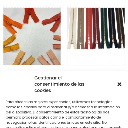
Cremalleras básicas
Cremalleras de fantasía
Gestionar el
naranjas y corales
cerrada oro
consentimiento de las
€
1,10
-
€
1,80
€
2,75
-
€
3,75
cookies
Para ofrecer las mejores experiencias, utilizamos tecnologías
como las cookies para almacenar y/o acceder a la información
Seleccionar
Seleccionar
del dispositivo. El consentimiento de estas tecnologías nos
opciones
opciones
permitirá procesar datos como el comportamiento de
navegación o las identificaciones únicas en este sitio. No
consentir o retirar el consentimiento, puede afectar negativamente