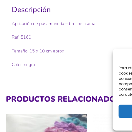
Descripción
Aplicación de pasamanería – broche alamar
Ref. 5160
Tamaño. 15 x 10 cm aprox
Color. negro
Para of
cookies
consent
comport
consent
caracte
PRODUCTOS RELACIONADOS