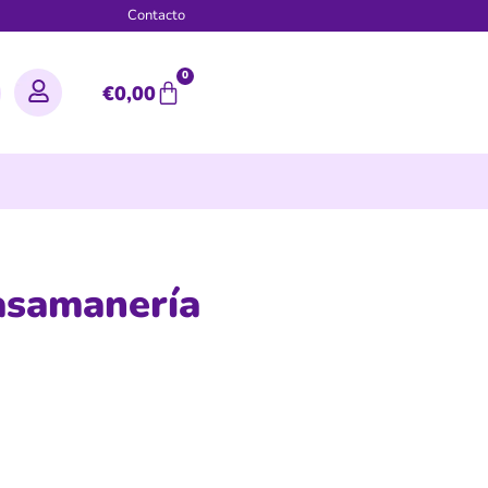
g
Contacto
0
€
0,00
asamanería