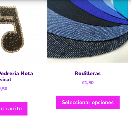
Pedrería Nota
Rodilleras
ical
€
1,50
2,50
Seleccionar opciones
al carrito