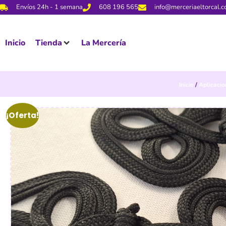
Envíos 24h - 1 semana
608 196 565
info@merceriaeltorcal.
Inicio
Tienda
La Mercería
Inicio
/
Aplicacio
¡Oferta!