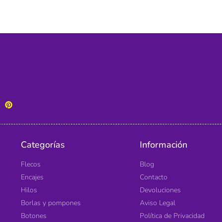
Categorías
Información
Flecos
Blog
Encajes
Contacto
Hilos
Devoluciones
Borlas y pompones
Aviso Legal
Botones
Política de Privacidad