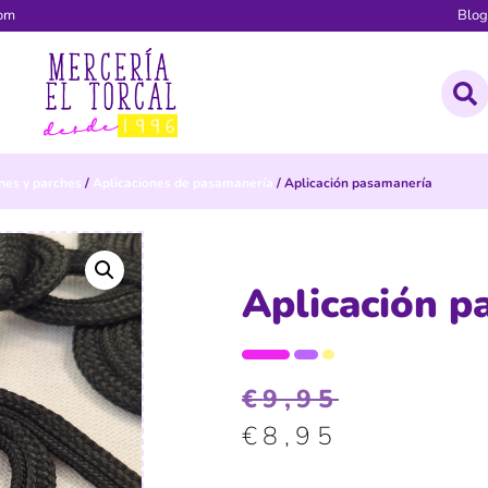
com
Blo
nes y parches
/
Aplicaciones de pasamanería
/ Aplicación pasamanería
Aplicación p
€
9,95
€
8,95