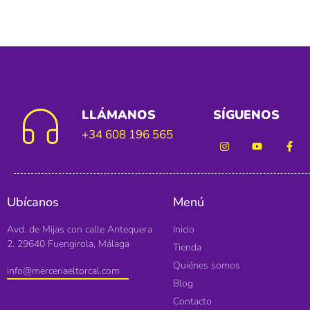
LLÁMANOS
SÍGUENOS
+34 608 196 565
Ubícanos
Menú
Avd. de Mijas con calle Antequera
Inicio
2. 29640 Fuengirola, Málaga
Tienda
Quiénes somos
info@merceriaeltorcal.com
Blog
Contacto