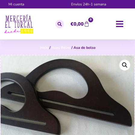
Mi cuenta
Envíos 24h-1 semana
0
€
0,00
Inicio
/
Asas Bolso
/ Asa de bolso