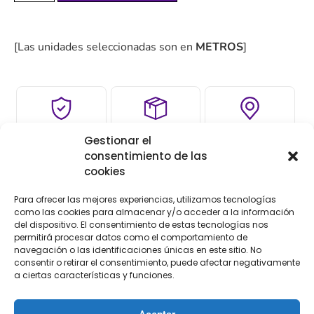
[Las unidades seleccionadas son en
METROS
]
COMPRA
ENVÍO 24-48H
TIENDA FÍSICA
Gestionar el
SEGURA
consentimiento de las
cookies
Para ofrecer las mejores experiencias, utilizamos tecnologías
Descripción
Información adicional
como las cookies para almacenar y/o acceder a la información
del dispositivo. El consentimiento de estas tecnologías nos
permitirá procesar datos como el comportamiento de
Valoraciones (0)
navegación o las identificaciones únicas en este sitio. No
consentir o retirar el consentimiento, puede afectar negativamente
Descripción
a ciertas características y funciones.
Cinta fantasía escocesa de 50 mm