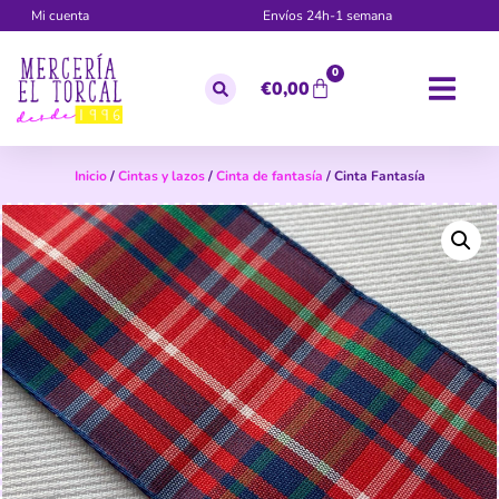
Mi cuenta
Envíos 24h-1 semana
0
€
0,00
Inicio
/
Cintas y lazos
/
Cinta de fantasía
/ Cinta Fantasía