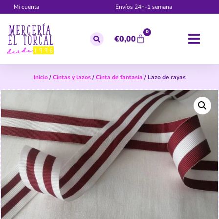
Mi cuenta
Envíos 24h-1 semana
0
€
0,00
Inicio
/
Cintas y lazos
/
Cinta de fantasía
/ Lazo de rayas