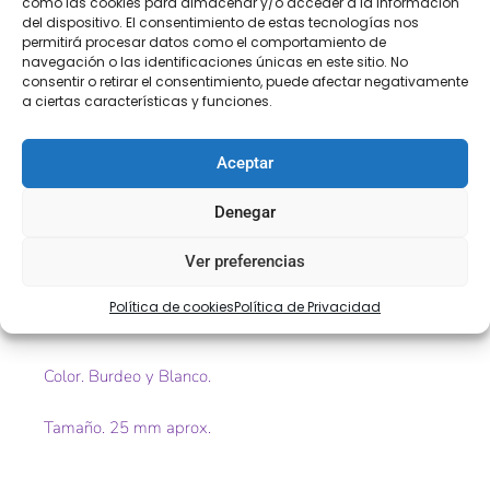
como las cookies para almacenar y/o acceder a la información
SEGURA
del dispositivo. El consentimiento de estas tecnologías nos
permitirá procesar datos como el comportamiento de
navegación o las identificaciones únicas en este sitio. No
consentir o retirar el consentimiento, puede afectar negativamente
a ciertas características y funciones.
Descripción
Información adicional
Valoraciones (0)
Aceptar
Denegar
Descripción
Ver preferencias
Lazo de rayas, dos rojas y tres blancas
Política de cookies
Política de Privacidad
Ref. 3939
Color. Burdeo y Blanco.
Tamaño. 25 mm aprox.