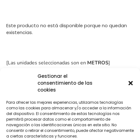
Este producto no está disponible porque no quedan
existencias.
[Las unidades seleccionadas son en
METROS
]
Gestionar el
consentimiento de las
cookies
COMPRA
ENVÍO 24-48H
TIENDA FÍSICA
Para ofrecer las mejores experiencias, utilizamos tecnologías
como las cookies para almacenar y/o acceder a la información
SEGURA
del dispositivo. El consentimiento de estas tecnologías nos
permitirá procesar datos como el comportamiento de
navegación o las identificaciones únicas en este sitio. No
consentir o retirar el consentimiento, puede afectar negativamente
Descripción
Información adicional
a ciertas características y funciones.