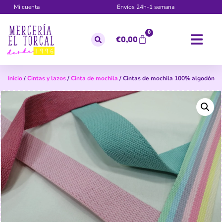
Mi cuenta
Envíos 24h-1 semana
0
€
0,00
Inicio
/
Cintas y lazos
/
Cinta de mochila
/ Cintas de mochila 100% algodón