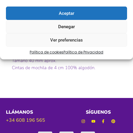
Valoraciones (0)
Aceptar
Descripción
Denegar
Cintas de mochila.
Ver preferencias
Art.174000.
Política de cookies
Política de Privacidad
Color – Rosa claro, verde agua, fucsia.
Tamaño 40 mm aprox.
Cintas de mochila de 4 cm 100% algodón.
LLÁMANOS
SÍGUENOS
+34 608 196 565