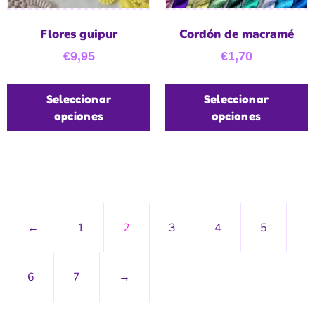
Flores guipur
Cordón de macramé
€
9,95
€
1,70
Seleccionar
Seleccionar
opciones
opciones
←
1
2
3
4
5
6
7
→