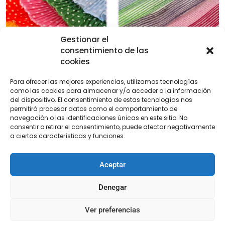
Gestionar el
consentimiento de las
cookies
Para ofrecer las mejores experiencias, utilizamos tecnologías
Plisados lunares
Cintas de yute
como las cookies para almacenar y/o acceder a la información
del dispositivo. El consentimiento de estas tecnologías nos
€
1,50
€
1,50
-
€
2,50
€
2,95
permitirá procesar datos como el comportamiento de
navegación o las identificaciones únicas en este sitio. No
consentir o retirar el consentimiento, puede afectar negativamente
Seleccionar
Seleccionar
a ciertas características y funciones.
opciones
opciones
Aceptar
¡Oferta!
Denegar
Ver preferencias