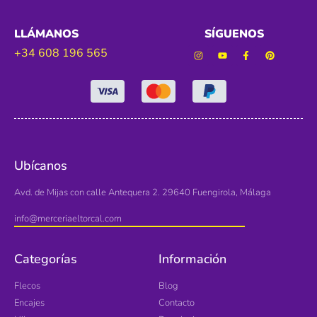
LLÁMANOS
SÍGUENOS
+34 608 196 565
Ubícanos
Avd. de Mijas con calle Antequera 2. 29640 Fuengirola, Málaga
info@merceriaeltorcal.com
Categorías
Información
Flecos
Blog
Encajes
Contacto