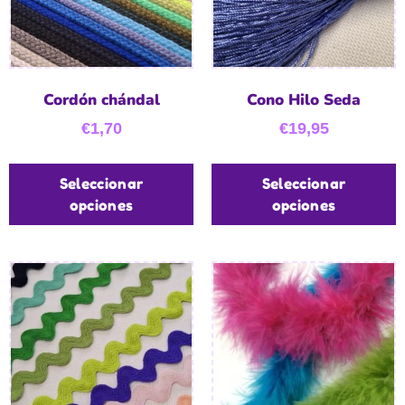
Cordón chándal
Cono Hilo Seda
€
1,70
€
19,95
Seleccionar
Seleccionar
opciones
opciones