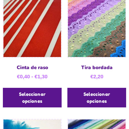
Cinta de raso
Tira bordada
€
0,40
-
€
1,30
€
2,20
Seleccionar
Seleccionar
opciones
opciones