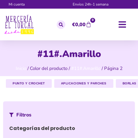
Mi cuenta
Envíos 24h-1 semana
0
€
0,00
#11#.Amarillo
Inicio
/ Color del producto /
#11#.Amarillo
/ Página 2
PUNTO Y CROCHET
APLICACIONES Y PARCHES
BORLAS
Filtros
Categorías del producto