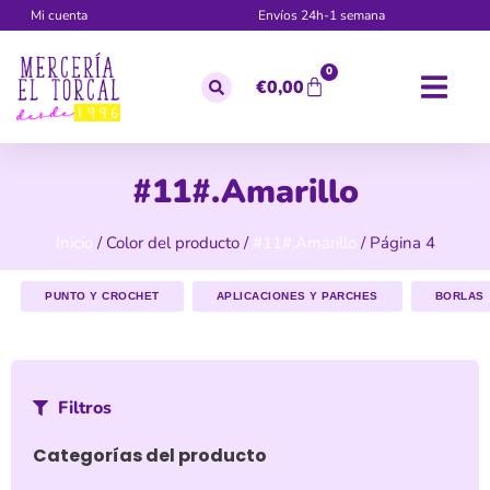
Mi cuenta
Envíos 24h-1 semana
0
€
0,00
#11#.Amarillo
Inicio
/ Color del producto /
#11#.Amarillo
/ Página 4
PUNTO Y CROCHET
APLICACIONES Y PARCHES
BORLAS
Filtros
Categorías del producto