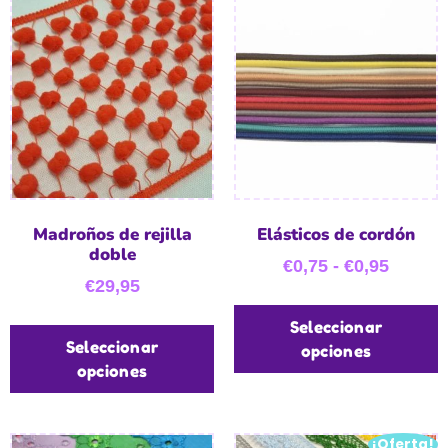
Madroños de rejilla
Elásticos de cordón
doble
€
0,75
-
€
0,95
€
29,95
Seleccionar
Seleccionar
opciones
opciones
¡Oferta!