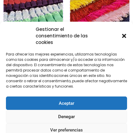
Gestionar el
consentimiento de las
cookies
Para ofrecer las mejores experiencias, utilizamos tecnologías
Plisados de algodón
Flecos de fantasía
como las cookies para almacenar y/o acceder a la información
del dispositivo. El consentimiento de estas tecnologías nos
€
2,55
€
5,95
permitirá procesar datos como el comportamiento de
navegación o las identificaciones únicas en este sitio. No
consentir o retirar el consentimiento, puede afectar negativamente
Seleccionar
Seleccionar
a ciertas características y funciones.
opciones
opciones
Aceptar
Denegar
Ver preferencias