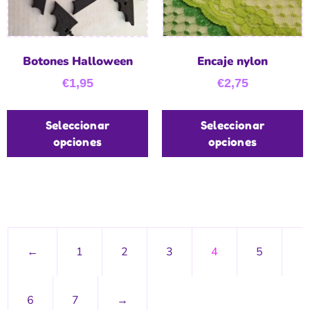
Botones Halloween
Encaje nylon
€
1,95
€
2,75
Seleccionar
Seleccionar
opciones
opciones
←
1
2
3
4
5
6
7
→