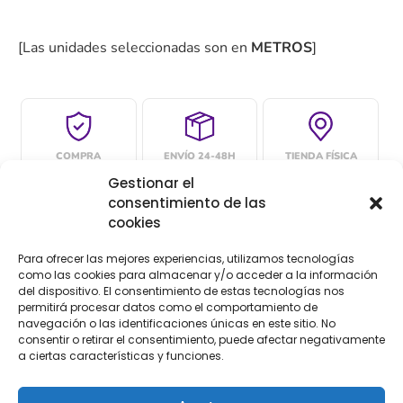
[Las unidades seleccionadas son en
METROS
]
COMPRA
ENVÍO 24-48H
TIENDA FÍSICA
SEGURA
Gestionar el
consentimiento de las
cookies
Descripción
Información adicional
Para ofrecer las mejores experiencias, utilizamos tecnologías
como las cookies para almacenar y/o acceder a la información
del dispositivo. El consentimiento de estas tecnologías nos
Valoraciones (0)
permitirá procesar datos como el comportamiento de
navegación o las identificaciones únicas en este sitio. No
Descripción
consentir o retirar el consentimiento, puede afectar negativamente
a ciertas características y funciones.
Puntilla de encaje de guipur, ideal para decorar todo