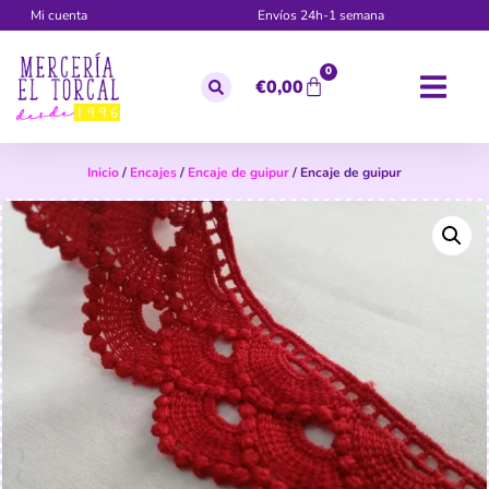
Mi cuenta
Envíos 24h-1 semana
0
€
0,00
Inicio
/
Encajes
/
Encaje de guipur
/ Encaje de guipur