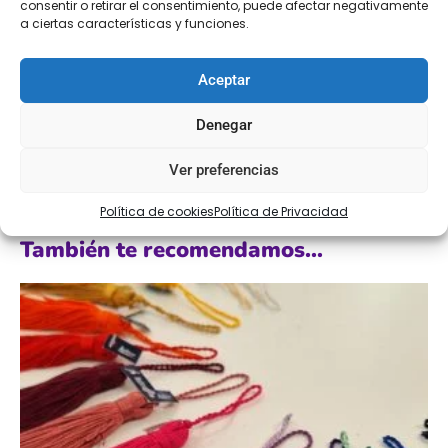
consentir o retirar el consentimiento, puede afectar negativamente
Color – fucsia/naranja/lila/buganvilla/rosa/ amarillo/ rojo/
a ciertas características y funciones.
rosa palo
Aceptar
Tamaño 100 mm aprox.
Denegar
Ver preferencias
Política de cookies
Política de Privacidad
También te recomendamos…