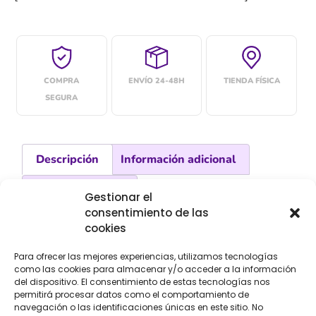
COMPRA
ENVÍO 24-48H
TIENDA FÍSICA
SEGURA
Descripción
Información adicional
Valoraciones (0)
Gestionar el
consentimiento de las
Descripción
cookies
Para ofrecer las mejores experiencias, utilizamos tecnologías
Encaje de guipur en entredos
como las cookies para almacenar y/o acceder a la información
del dispositivo. El consentimiento de estas tecnologías nos
permitirá procesar datos como el comportamiento de
Art. 908201
navegación o las identificaciones únicas en este sitio. No