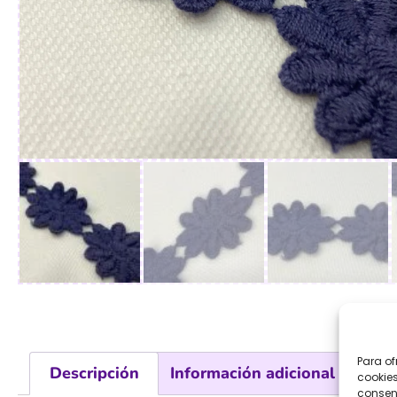
Para of
Descripción
Información adicional
Val
cookies
consent