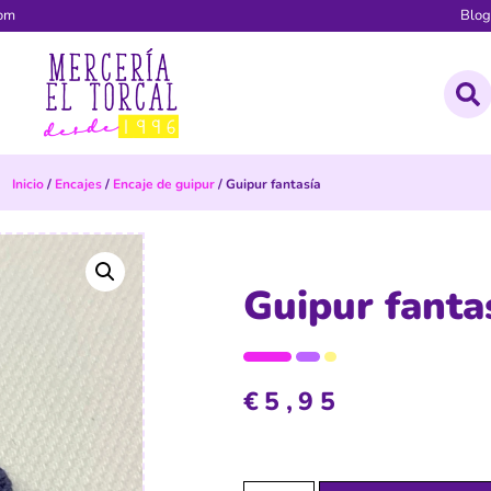
com
Blo
Inicio
/
Encajes
/
Encaje de guipur
/ Guipur fantasía
Guipur fanta
€
5,95