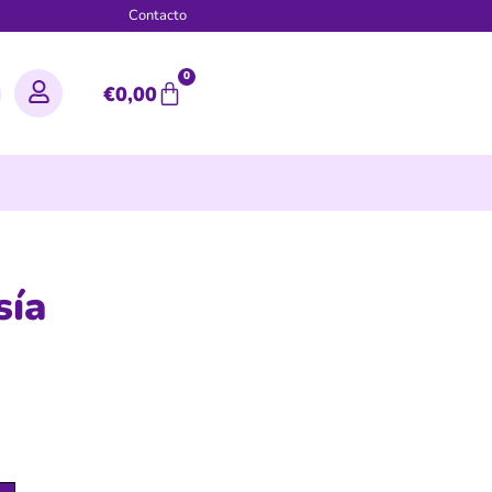
g
Contacto
0
€
0,00
sía