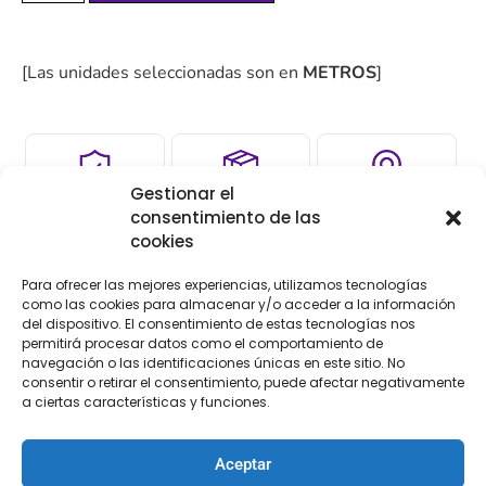
[Las unidades seleccionadas son en
METROS
]
Gestionar el
COMPRA
ENVÍO 24-48H
TIENDA FÍSICA
consentimiento de las
SEGURA
cookies
Para ofrecer las mejores experiencias, utilizamos tecnologías
como las cookies para almacenar y/o acceder a la información
Descripción
Información adicional
del dispositivo. El consentimiento de estas tecnologías nos
permitirá procesar datos como el comportamiento de
navegación o las identificaciones únicas en este sitio. No
Descripción
consentir o retirar el consentimiento, puede afectar negativamente
a ciertas características y funciones.
Entredós de bolillo
Aceptar