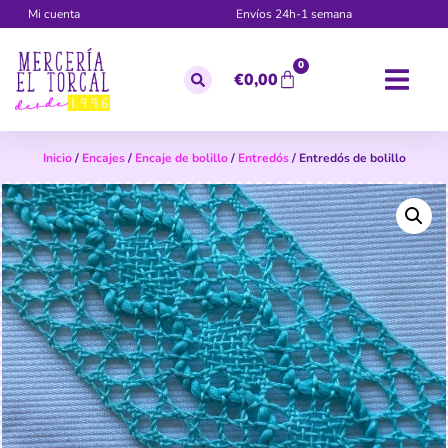
Mi cuenta
Envíos 24h-1 semana
0
€
0,00
Inicio
/
Encajes
/
Encaje de bolillo
/
Entredós
/ Entredós de bolillo