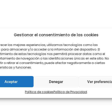
Gestionar el consentimiento de las cookies
recer las mejores experiencias, utilizamos tecnologías como las
 para almacenar y/o acceder a la información del dispositivo. El
imiento de estas tecnologías nos permitirá procesar datos como el
amiento de navegación o las identificaciones únicas en este sitio. No
ir o retirar el consentimiento, puede afectar negativamente a ciertas
rísticas y funciones.
Aceptar
Denegar
Ver preferenci
mbinación de colores ( al teléfono 682423294 )
Política de cookies
Política de Privacidad