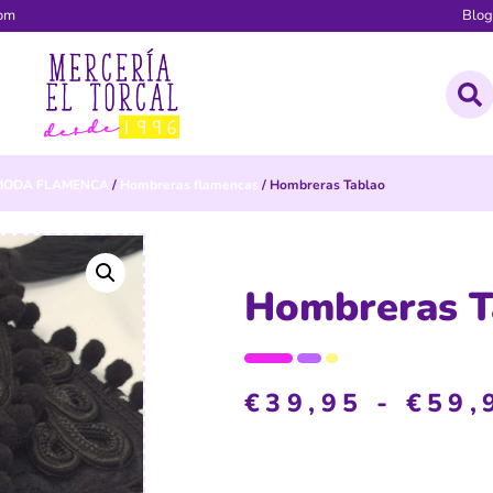
com
Blo
MODA FLAMENCA
/
Hombreras flamencas
/ Hombreras Tablao
Hombreras T
€
39,95
-
€
59,