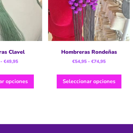
as Clavel
Hombreras Rondeñas
-
€
49,95
€
54,95
-
€
74,95
ar opciones
Seleccionar opciones