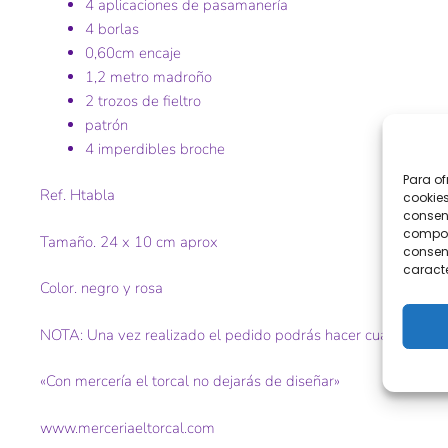
4 aplicaciones de pasamanería
4 borlas
0,60cm encaje
1,2 metro madroño
2 trozos de fieltro
patrón
4 imperdibles broche
Para of
Ref. Htabla
cookies
consent
comport
Tamaño. 24 x 10 cm aprox
consent
caracte
Color. negro y rosa
NOTA: Una vez realizado el pedido podrás hacer cualquier co
«Con mercería el torcal no dejarás de diseñar»
www.merceriaeltorcal.com