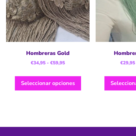
Hombreras Gold
Hombrer
€
34,95
-
€
59,95
€
29,95
Seleccionar opciones
Seleccion