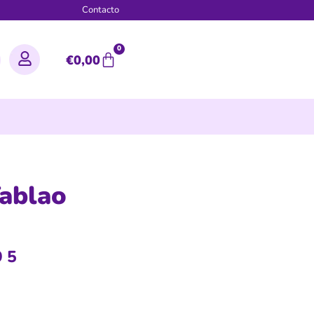
g
Contacto
0
€
0,00
ablao
95