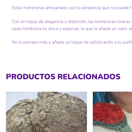
Estas hombreras artesanales son la tendencia que no puede fa
Con un toque de elegancia y distinción, las hombreras toreras 
cada hombrera es única y especial, lo que le añade un valor a
No lo pienses más y añade un toque de sofisticación a tu outfi
PRODUCTOS RELACIONADOS