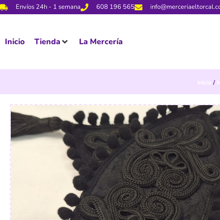
Envíos 24h - 1 semana
608 196 565
info@merceriaeltorcal.
Inicio
Tienda
La Mercería
Inicio
/