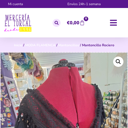
Mi cuenta
Envíos 24h-1 semana
0
€
0,00
Inicio
/
MODA FLAMENCA
/
Mantoncillos
/ Mantoncillo Rociero