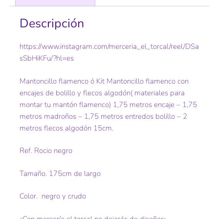
Descripción
https://www.instagram.com/merceria_el_torcal/reel/DSa
sSbHiKFu/?hl=es
Mantoncillo flamenco ó Kit Mantoncillo flamenco con
encajes de bolillo y flecos algodón( materiales para
montar tu mantón flamenco) 1,75 metros encaje – 1,75
metros madroños – 1,75 metros entredos bolillo – 2
metros flecos algodón 15cm.
Ref. Rocio negro
Tamaño. 175cm de largo
Color. negro y crudo
«Con mercería el torcal no dejarás de diseñar»