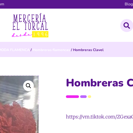
com
Blo
MODA FLAMENCA
/
Hombreras flamencas
/ Hombreras Clavel
Hombreras C
https://vm.tiktok.com/ZGexa