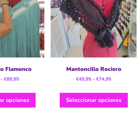
lo Flamenco
Mantoncillo Rociero
-
€
89,95
€
45,95
-
€
74,95
ar opciones
Seleccionar opciones