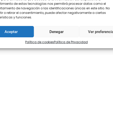
en ferias, romerías, festivales y cualquier evento de moda flamenc
imiento de estas tecnologías nos permitirá procesar datos como el
amiento de navegación o las identificaciones únicas en este sitio. No
o te arrepentirás!
ir o retirar el consentimiento, puede afectar negativamente a ciertas
rísticas y funciones.
Aceptar
Denegar
Ver preferenci
Política de cookies
Política de Privacidad