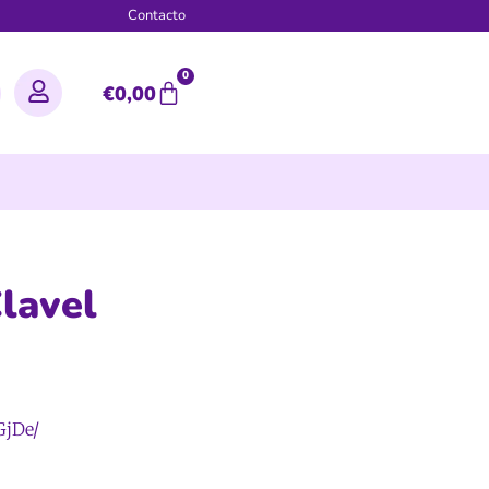
g
Contacto
0
€
0,00
lavel
GjDe/