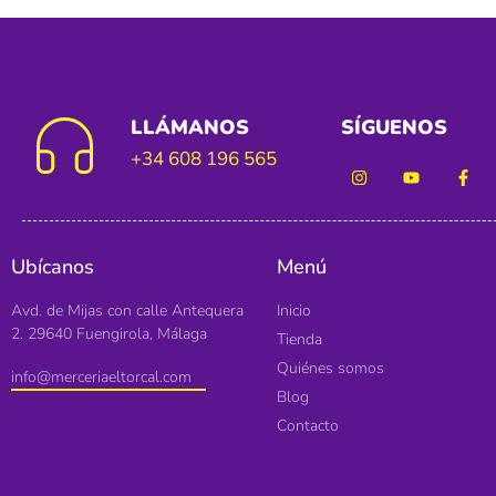
LLÁMANOS
SÍGUENOS
+34 608 196 565
Ubícanos
Menú
Avd. de Mijas con calle Antequera
Inicio
2. 29640 Fuengirola, Málaga
Tienda
Quiénes somos
info@merceriaeltorcal.com
Blog
Contacto