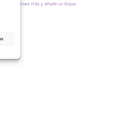
a. No lo pienses más y añade un toque
as