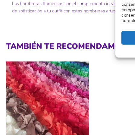
Las hombreras flamencas son el complemento ideal para lucir 
consent
comport
de sofisticación a tu outfit con estas hombreras artesanales. ¡N
consent
caracte
TAMBIÉN TE RECOMENDAMOS…