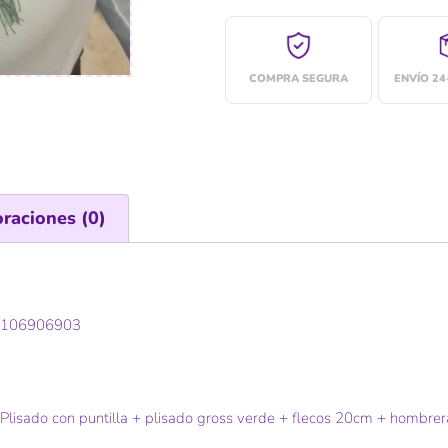
COMPRA SEGURA
ENVÍO 2
oraciones (0)
28106906903
isado con puntilla + plisado gross verde + flecos 20cm + hombrera