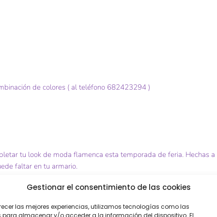
mbinación de colores ( al teléfono 682423294 )
letar tu look de moda flamenca esta temporada de feria. Hechas a m
de faltar en tu armario.
Gestionar el consentimiento de las cookies
s destacarán tu estilo único y te harán brillar en cualquier evento.
valor añadido.
recer las mejores experiencias, utilizamos tecnologías como las
 para almacenar y/o acceder a la información del dispositivo. El