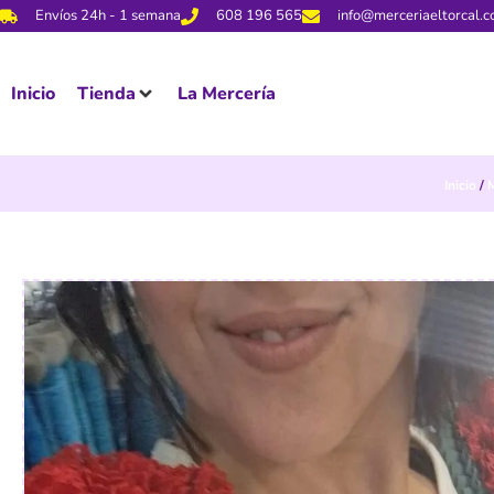
Envíos 24h - 1 semana
608 196 565
info@merceriaeltorcal.
Inicio
Tienda
La Mercería
Inicio
/