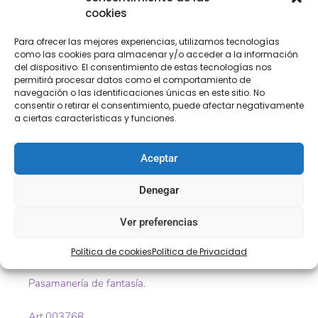
cookies
[Las unidades seleccionadas son en
METROS
]
Para ofrecer las mejores experiencias, utilizamos tecnologías
como las cookies para almacenar y/o acceder a la información
del dispositivo. El consentimiento de estas tecnologías nos
permitirá procesar datos como el comportamiento de
navegación o las identificaciones únicas en este sitio. No
COMPRA
ENVÍO 24-48H
TIENDA FÍSICA
consentir o retirar el consentimiento, puede afectar negativamente
SEGURA
a ciertas características y funciones.
Aceptar
Descripción
Información adicional
Denegar
Valoraciones (0)
Ver preferencias
Descripción
Política de cookies
Política de Privacidad
Pasamanería de fantasía.
Art.003768.