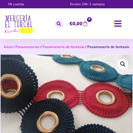
Mi cuenta
Envíos 24h-1 semana
0
€
0,00
Inicio
/
Pasamanerias
/
Pasamanería de fantasía
/ Pasamanería de fantasía