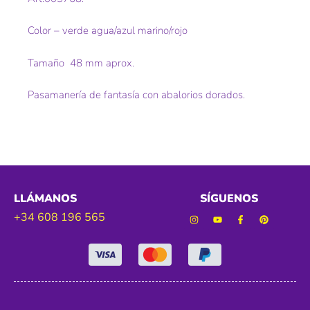
Color – verde agua/azul marino/rojo
Tamaño 48 mm aprox.
Pasamanería de fantasía con abalorios dorados.
LLÁMANOS
SÍGUENOS
+34 608 196 565