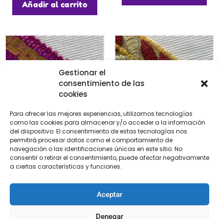
Añadir al carrito
Gestionar el
consentimiento de las
cookies
Para ofrecer las mejores experiencias, utilizamos tecnologías
como las cookies para almacenar y/o acceder a la información
del dispositivo. El consentimiento de estas tecnologías nos
permitirá procesar datos como el comportamiento de
navegación o las identificaciones únicas en este sitio. No
Greca fantasía
Greca termoadhesiva
consentir o retirar el consentimiento, puede afectar negativamente
fantasía
€
1,95
a ciertas características y funciones.
€
8,80
Aceptar
Añadir al carrito
Añadir al carrito
Denegar