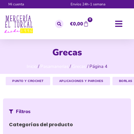
Mi cuenta
Envíos 24h-1 semana
0
€
0,00
Grecas
Inicio
/
Pasamanerias
/
Grecas
/ Página 4
PUNTO Y CROCHET
APLICACIONES Y PARCHES
BORLAS
Filtros
Categorías del producto