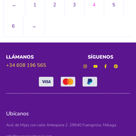
←
1
2
3
4
5
6
→
LLÁMANOS
SÍGUENOS
+34 608 196 565
Ubícanos
Avd. de Mijas con calle Antequera 2. 29640 Fuengirola, Málaga